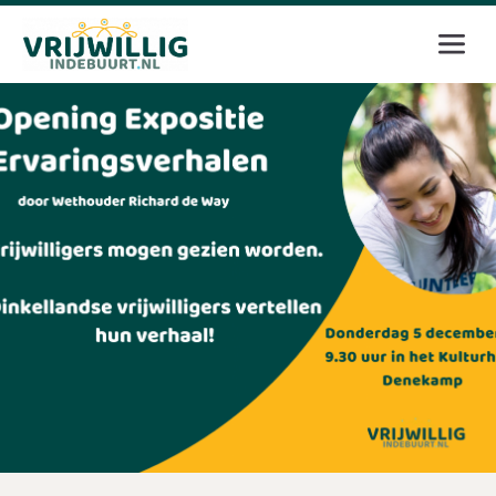
Inloggen
E-mailadres
Wachtwoord
Login
Wachtwoord vergeten?